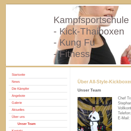
Kampfsportschule
- Kick-Thaiboxen
- Kung Fu
- Fitness
Startseite
Über All-Style-Kickboxe
News
Die Kämpfer
Unser Team
Angebote
Chef Tr
Galerie
Stephan
Vollkon
Aktuelles
Telefon
Über uns
E-Mail:
Unser Team
Kontakt