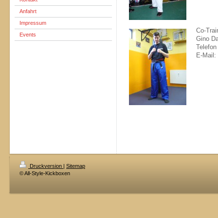
Anfahrt
Impressum
Co-Trai
Events
Gino Da
Telefon
E-Mail:
Druckversion
|
Sitemap
© All-Style-Kickboxen